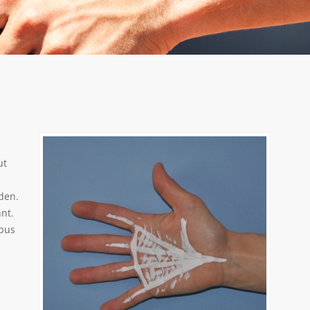
ut
den.
nt.
rbus