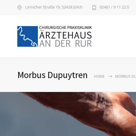
Linnicher Straße 19, 52428 Jülich
02461 / 9 11 22 0
Morbus Dupuytren
HOME
MORBUS D