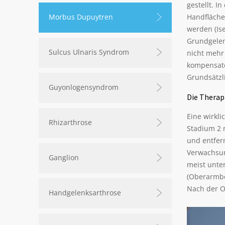
gestellt. 
Morbus Dupuytren
Handfläche.
werden (Ise
Grundgelenk
Sulcus Ulnaris Syndrom
nicht mehr
kompensato
Grundsätzl
Guyonlogensyndrom
Die Therap
Eine wirkl
Rhizarthrose
Stadium 2 
und entfer
Verwachsun
Ganglion
meist unte
(Oberarmbe
Nach der O
Handgelenksarthrose