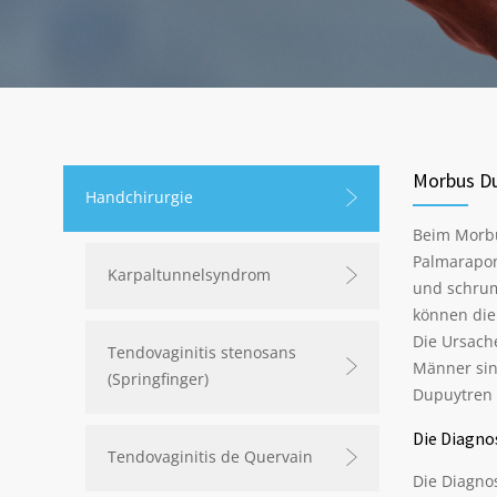
Morbus D
Handchirurgie
Beim Morbu
Palmarapon
Karpaltunnelsyndrom
und schrum
können die 
Die Ursache
Tendovaginitis stenosans
Männer sin
(Springfinger)
Dupuytren i
Die Diagno
Tendovaginitis de Quervain
Die Diagno