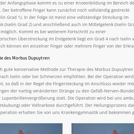
In der Anfangsphase kommt es zu einer Knotenbildung im Bereich d
 Der betroffene Finger kann zunächst noch vollständig gestreckt
lin Grad 1). In der Folge ist meist eine vollständige Streckung im
 (Iselin Grad 2) und anschließend auch im Mittelgelenk (Iselin Gr
 möglich. Kommt es bei weiterem Fortschritt zu einer
rischen Überstreckung im Endgelenk liegt ein Grad 4 nach Iselin v
ich können ein einzelner Finger oder mehrere Finger von der Erkra
ie des Morbus Dupuytren
ich gute konservative Methode zur Therapie des Morbus Dupuytren 
nach Iselin oder bei Schmerzen empfohlen. Bei der Operation wird
nt, so daß in der Regel die Fingersteckung im Anschluss wieder m
gen der narbig veränderten Stränge zu den Gefäß-Nerven-Bündeln, 
r Lupenbrillenvergrößerung statt. Die Operation wird bei uns ambu
täubung) oder Vollnarkose durchgeführt. Der Heilungsprozess da
peration erhalten Sie von uns Krankengymnastik und bekommen g