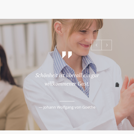
Schönheit ist überall ein gar
Das 
willkommener Gast.
— Johann Wolfgang von Goethe