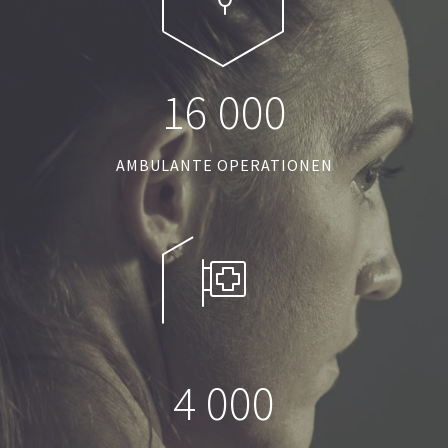
1
6
0
0
0
AMBULANTE OPERATIONEN
4
0
0
0